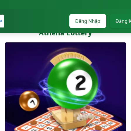
Đăng Nhập
Đăng 
Athena Lottery