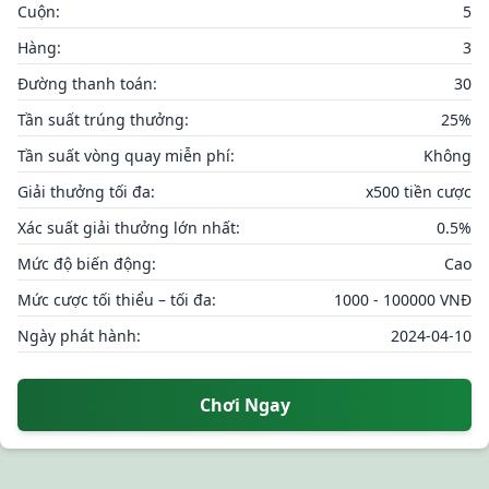
Cuộn:
5
Hàng:
3
Đường thanh toán:
30
Tần suất trúng thưởng:
25%
Tần suất vòng quay miễn phí:
Không
Giải thưởng tối đa:
x500 tiền cược
Xác suất giải thưởng lớn nhất:
0.5%
Mức độ biến động:
Cao
Mức cược tối thiểu – tối đa:
1000 - 100000 VNĐ
Ngày phát hành:
2024-04-10
Chơi Ngay