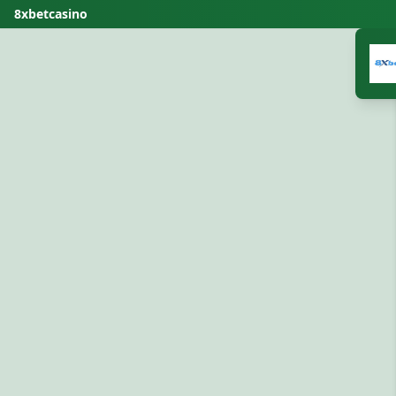
8xbetcasino