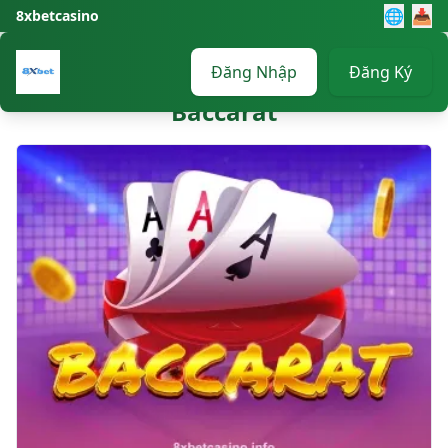
🌐
📥
8xbetcasino
Đăng Nhập
Đăng Ký
Baccarat