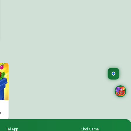
Sự kết hợp hoàn hảo giữa đồ họa dễ thương...
Tải App
Chơi Game