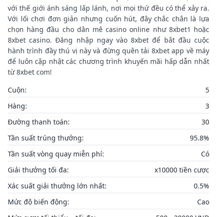
với thế giới ánh sáng lấp lánh, nơi mọi thứ đều có thể xảy ra.
Với lối chơi đơn giản nhưng cuốn hút, đây chắc chắn là lựa
chọn hàng đầu cho dân mê casino online như 8xbet1 hoặc
8xbet casino. Đăng nhập ngay vào 8xbet để bắt đầu cuộc
hành trình đầy thú vị này và đừng quên tải 8xbet app về máy
để luôn cập nhật các chương trình khuyến mãi hấp dẫn nhất
từ 8xbet com!
Cuộn:
5
Hàng:
3
Đường thanh toán:
30
Tần suất trúng thưởng:
95.8%
Tần suất vòng quay miễn phí:
Có
Giải thưởng tối đa:
x10000 tiền cược
Xác suất giải thưởng lớn nhất:
0.5%
Mức độ biến động:
Cao