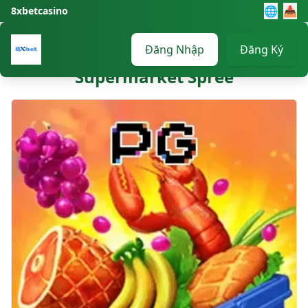
🌐
📥
8xbetcasino
Đăng Nhập
Đăng Ký
Supermarket Spree